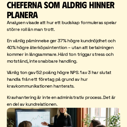
CHEFERNA SOM ALDRIG HINNER 
planera
Analysen visade att hur ett budskap formuleras spelar 
större roll än man trott.
En vänlig påminnelse ger 37% högre kundnöjdhet och 
40% högre återköpsintention – utan att betalningen 
kommer in långsammare. Hård ton triggar stress och 
motstånd, inte snabbare handling.
Vänlig ton gav 52 poäng högre NPS. 1 av 3 har slutat 
handla från ett företag på grund av hur 
kravkommunikationen hanterats.
Kravhantering är inte en administrativ process. Det är 
en del av kundrelationen.