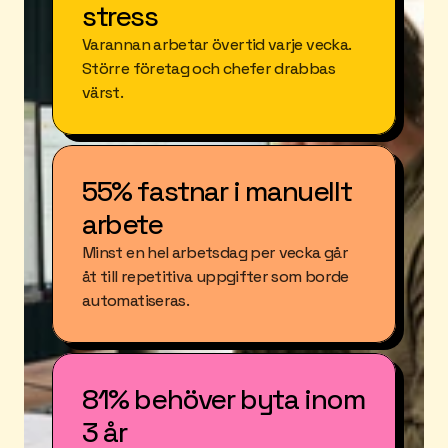
stress
Varannan arbetar övertid varje vecka. 
Större företag och chefer drabbas 
värst.
55% fastnar i manuellt 
arbete
Minst en hel arbetsdag per vecka går 
åt till repetitiva uppgifter som borde 
automatiseras.
81% behöver byta inom 
3 år