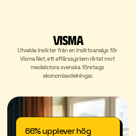
Process
Coming Soon
Legal
404
Visma
Book a call
Utvalda insikter från en insiktsanalys för 
Visma Net, ett affärssystem riktat mot 
Select Language
medelstora svenska företags 
ekonomiavdelningar.
66% upplever hög 